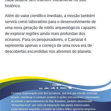
histórico.
Além do valor científico imediato, a missão também
servirá como laboratório para o desenvolvimento de
uma nova geração de robôs arqueológicos capazes
de explorar regiões ainda mais profundas dos
oceanos. Para os pesquisadores, o Camarat 4
representa apenas o começo de uma nova era de
descobertas escondidas nos abismos do planeta.
Cembra, organização sem fins lucrativos, que tem por missão estimular,
propor, coordenar e conduzir projetos e ações estruturantes relacionados
ao estudo e aproveitamento do Mar Brasileiro, também denominado
"Amazônia Azul", por meio da integração das partes interessadas,
especialmente seguindo o modelo de tríplice hélice (governo-empresa-